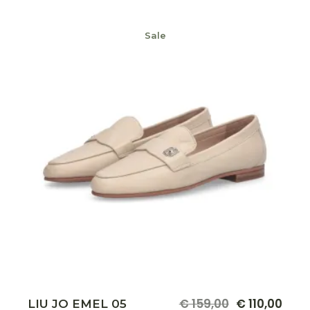
Sale
Dit
€
159,00
€
110,00
LIU JO EMEL 05
Oorspronkelijke
Huidige