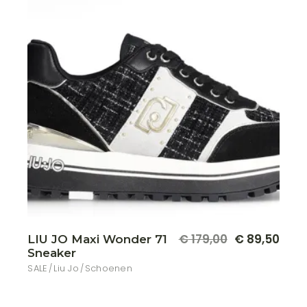
de
produ
Dit
€
179,00
€
89,50
LIU JO Maxi Wonder 71
Oorspronkelijke
Huidige
produ
Sneaker
prijs
prijs
heeft
meer
was:
is:
SALE
Liu Jo
Schoenen
variat
€ 179,00.
€ 89,50.
Deze
optie
kan