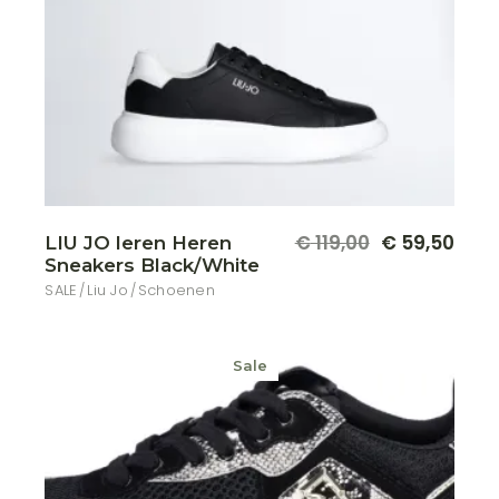
Dit
€
119,00
€
59,50
LIU JO leren Heren
Oorspronkelijke
Huidige
produ
Sneakers Black/White
prijs
prijs
heeft
meer
was:
is:
SALE
Liu Jo
Schoenen
variat
€ 119,00.
€ 59,50.
Deze
optie
kan
geko
Sale
word
op
de
produ