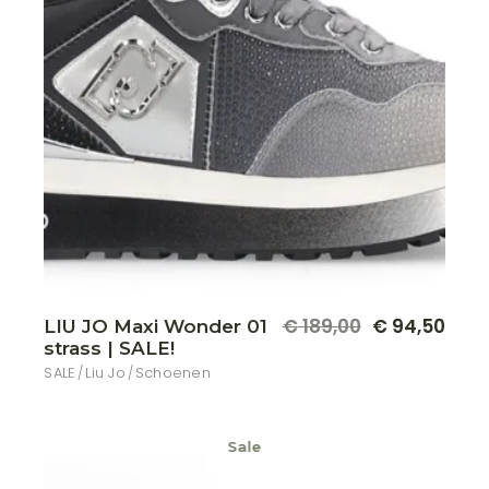
Dit
€
189,00
€
94,50
LIU JO Maxi Wonder 01
Oorspronkelijke
Huidige
produ
strass | SALE!
prijs
prijs
heeft
meer
was:
is:
SALE
Liu Jo
Schoenen
variat
€ 189,00.
€ 94,50.
Deze
optie
kan
geko
Sale
word
op