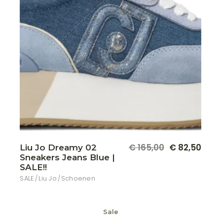
Dit
€
165,00
€
82,50
Liu Jo Dreamy 02
Oorspronkelijke
Huidige
produ
Sneakers Jeans Blue |
prijs
prijs
heeft
meer
was:
is:
SALE!!
variat
€ 165,00.
€ 82,50.
SALE
Liu Jo
Schoenen
Deze
optie
kan
geko
word
Sale
op