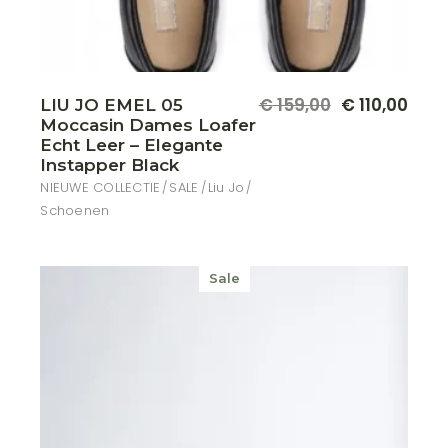
Dit
€
159,00
€
110,00
LIU JO EMEL 05
Oorspronkelijke
Huidige
produ
Moccasin Dames Loafer
prijs
prijs
heeft
meer
was:
is:
Echt Leer – Elegante
variat
€ 159,00.
€ 110,00.
Instapper Black
Deze
optie
NIEUWE COLLECTIE
SALE
Liu Jo
kan
Schoenen
geko
word
op
de
produ
Sale