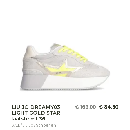
de
produ
€
169,00
€
84,50
LIU JO DREAMY03
Oorspronkelijke
Huidige
LIGHT GOLD STAR
prijs
prijs
was:
is:
laatste mt 36
€ 169,00.
€ 84,50.
SALE
Liu Jo
Schoenen