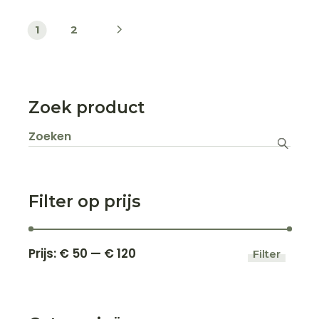
geko
word
op
1
2
de
produ
Zoek product
Zoeken
naar:
Filter op prijs
Prijs:
€ 50
—
€ 120
Filter
Min.
Max.
prijs
prijs