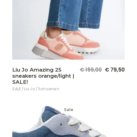
Dit
€
159,00
€
79,50
Liu Jo Amazing 25
Oorspronkelijke
Huidige
produ
sneakers orange/light |
prijs
prijs
heeft
meer
was:
is:
SALE!
variat
€ 159,00.
€ 79,50.
SALE
Liu Jo
Schoenen
Deze
optie
kan
geko
word
Sale
op
de
produ