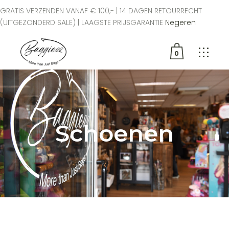
GRATIS VERZENDEN VANAF € 100,- | 14 DAGEN RETOURRECHT
(UITGEZONDERD SALE) | LAAGSTE PRIJSGARANTIE
Negeren
0
Geen producten in de
winkelwagen.
Schoenen