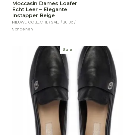
produ
Moccasin Dames Loafer
prijs
prijs
heeft
meer
was:
is:
Echt Leer – Elegante
variat
€ 159,00.
€ 110,00.
Instapper Beige
Deze
optie
NIEUWE COLLECTIE
SALE
Liu Jo
kan
Schoenen
geko
word
op
de
produ
Sale