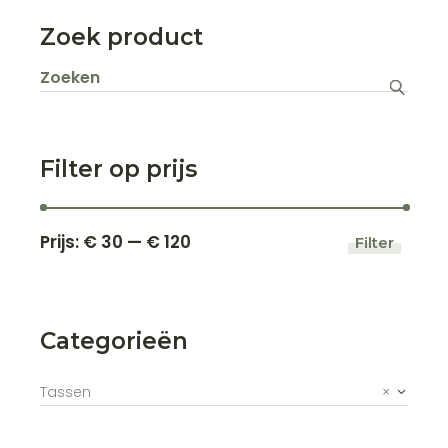
Zoek product
Zoeken
naar:
Filter op prijs
Prijs:
€ 30
—
€ 120
Filter
Min.
Max.
prijs
prijs
Categorieën
Tassen
×