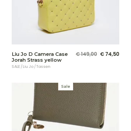
€
149,00
€
74,50
Liu Jo D Camera Case
Oorspronkelijke
Huidige
Jorah Strass yellow
prijs
prijs
was:
is:
SALE
Liu Jo
Tassen
€ 149,00.
€ 74,50.
Sale