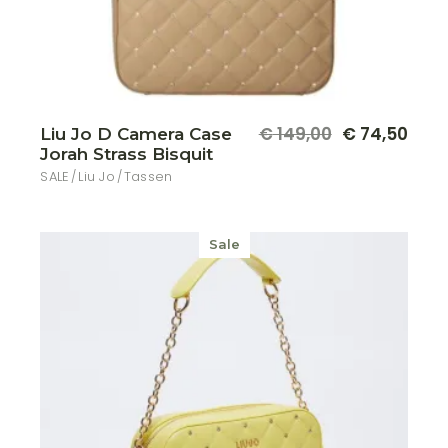
€
149,00
€
74,50
Liu Jo D Camera Case
Oorspronkelijke
Huidige
Jorah Strass Bisquit
prijs
prijs
was:
is:
SALE
Liu Jo
Tassen
€ 149,00.
€ 74,50.
Sale