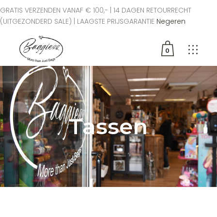
GRATIS VERZENDEN VANAF € 100,- | 14 DAGEN RETOURRECHT
(UITGEZONDERD SALE) | LAAGSTE PRIJSGARANTIE
Negeren
0
Geen producten in de
winkelwagen.
Tassen