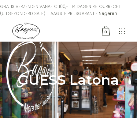
GRATIS VERZENDEN VANAF € 100,- | 14 DAGEN RETOURRECHT
(UITGEZONDERD SALE) | LAAGSTE PRIJSGARANTIE
Negeren
0
Geen producten in de
winkelwagen.
GUESS Latona