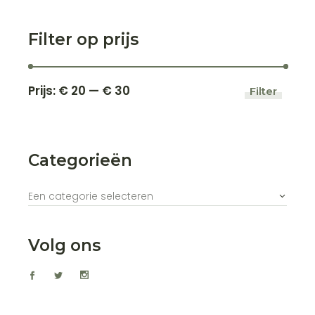
Filter op prijs
Prijs:
€ 20
—
€ 30
Filter
Min.
Max.
prijs
prijs
Categorieën
Een categorie selecteren
Volg ons