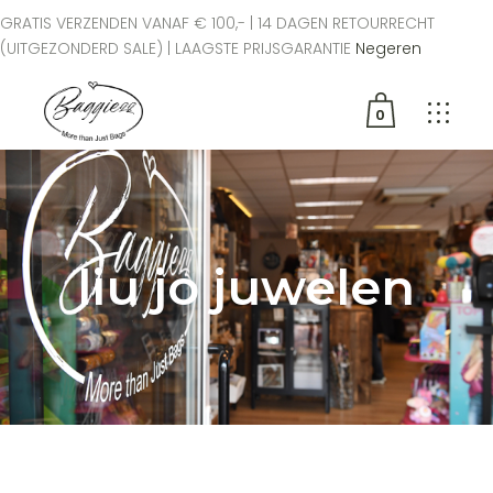
GRATIS VERZENDEN VANAF € 100,- | 14 DAGEN RETOURRECHT
(UITGEZONDERD SALE) | LAAGSTE PRIJSGARANTIE
Negeren
0
Geen producten in de
winkelwagen.
liu jo juwelen