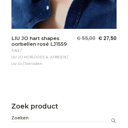
€
55,00
€
27,50
LIU JO hart shapes
Oorspronkelijke
Huidige
oorbellen rosé LJ1559
prijs
prijs
was:
is:
SALE
€ 55,00.
€ 27,50.
LIU JO HORLOGES & JUWELEN
Liu Jo
Sieraden
Zoek product
Zoeken
naar: