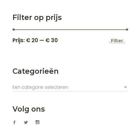
Filter op prijs
Prijs:
€ 20
—
€ 30
Filter
Min.
Max.
prijs
prijs
Categorieën
Een categorie selecteren
Volg ons