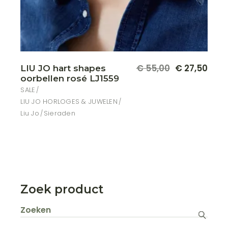
€
55,00
€
27,50
LIU JO hart shapes
Oorspronkelijke
Huidige
oorbellen rosé LJ1559
prijs
prijs
was:
is:
SALE
€ 55,00.
€ 27,50.
LIU JO HORLOGES & JUWELEN
Liu Jo
Sieraden
Zoek product
Zoeken
naar: