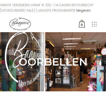
GRATIS VERZENDEN VANAF € 100,- | 14 DAGEN RETOURRECHT
(UITGEZONDERD SALE) | LAAGSTE PRIJSGARANTIE
Negeren
0
Geen producten in de
winkelwagen.
OORBELLEN