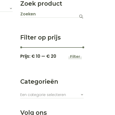
Zoek product
Zoeken
naar:
Filter op prijs
Prijs:
€ 10
—
€ 20
Filter
Min.
Max.
prijs
prijs
Categorieën
Een categorie selecteren
Volg ons