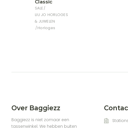
kan
Classic
gekozen
worden
SALE
op
LIU JO HORLOGES
de
productp
& JUWELEN
Horloges
Over Baggiezz
Conta
Baggiezz is niet zomaar een
Stations
tassenwinkel. We hebben buiten