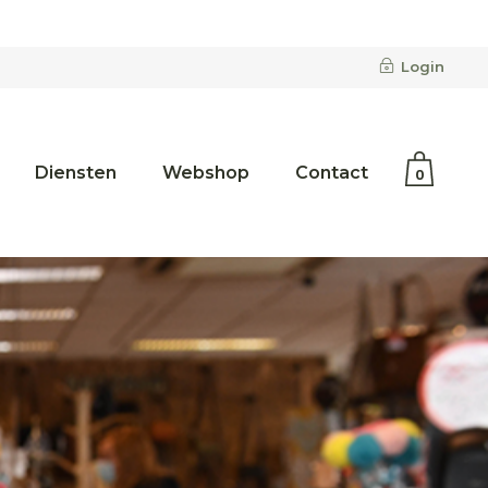
Geen producten in de
winkelwagen.
Login
Diensten
Webshop
Contact
0
Geen producten in de
winkelwagen.
Merken
Categorieën