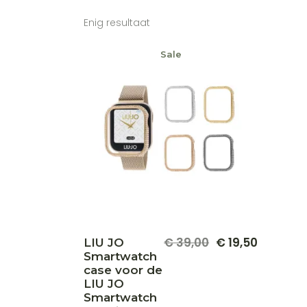
Enig resultaat
Sale
Dit
€
39,00
€
19,50
LIU JO
Oorspronkelijke
Huidige
product
Smartwatch
prijs
prijs
heeft
meerdere
was:
is:
case voor de
variaties.
€ 39,00.
€ 19,50.
LIU JO
Deze
Smartwatch
optie