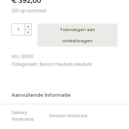
€
392,00
320 op voorraad
Barstoel Lucille Licht Bruin quantity
Toevoegen aan
winkelwagen
SKU:
192120
Categorieën:
Benoa meubels
,
Meubels
Aanvullende informatie
Delivery
Gewoon leverbaar
Timeframe