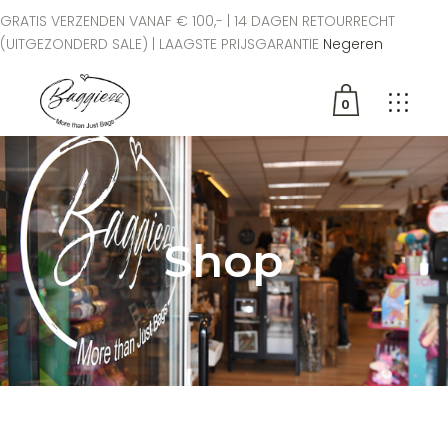
GRATIS VERZENDEN VANAF € 100,- | 14 DAGEN RETOURRECHT
(UITGEZONDERD SALE) | LAAGSTE PRIJSGARANTIE
Negeren
0
Geen producten in de
winkelwagen.
Shop