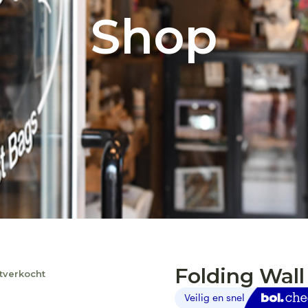
Shop
Folding Wall
tverkocht