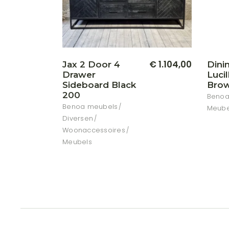
€
1.104,00
Jax 2 Door 4
Dini
Drawer
Lucil
Sideboard Black
Brow
200
Benoa
Benoa meubels
Meube
Diversen
Woonaccessoires
Meubels