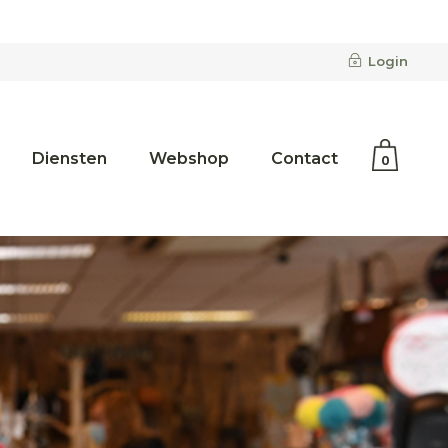
Geen producten in de
winkelwagen.
Login
Diensten
Webshop
Contact
0
Geen producten in de
winkelwagen.
Merken
Categorieën