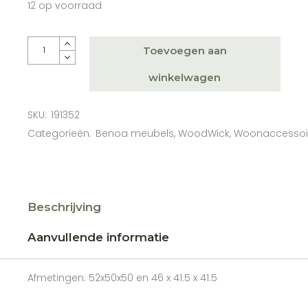
12 op voorraad
Lead & Bronze Side Table 52/46 quantity
Toevoegen aan
winkelwagen
SKU:
191352
Categorieën:
Benoa meubels
,
WoodWick
,
Woonaccessoi
Beschrijving
Aanvullende informatie
Afmetingen: 52x50x50 en 46 x 41.5 x 41.5