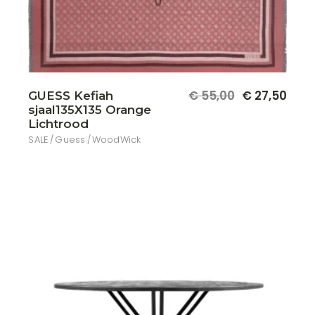
€
55,00
€
27,50
GUESS Kefiah
Oorspronkelijke
Huidige
sjaal135X135 Orange
prijs
prijs
was:
is:
Lichtrood
€ 55,00.
€ 27,50.
SALE
Guess
WoodWick