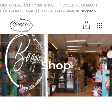
GRATIS VERZENDEN VANAF € 100,- | 14 DAGEN RETOURRECHT
(UITGEZONDERD SALE) | LAAGSTE PRIJSGARANTIE
Negeren
0
Geen producten in de
winkelwagen.
Shop