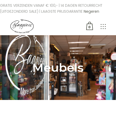
GRATIS VERZENDEN VANAF € 100,- | 14 DAGEN RETOURRECHT
(UITGEZONDERD SALE) | LAAGSTE PRIJSGARANTIE
Negeren
0
Geen producten in de
winkelwagen.
Meubels