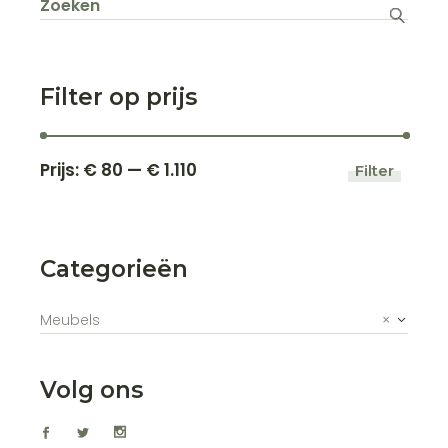
naar:
Filter op prijs
Prijs:
€ 80
—
€ 1.110
Filter
Min.
Max.
prijs
prijs
Categorieën
Meubels
×
Volg ons