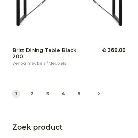
€
369,00
Britt Dining Table Black
200
Benoa meubels
Meubels
1
2
3
4
5
Zoek product
Zoeken